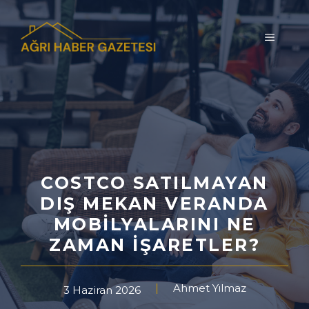
İçeriğe
atla
MENÜ
COSTCO SATILMAYAN
DIŞ MEKAN VERANDA
MOBILYALARINI NE
ZAMAN İŞARETLER?
Ahmet Yılmaz
3 Haziran 2026