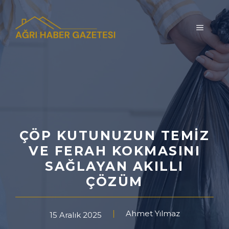
İçeriğe
atla
MENÜ
ÇÖP KUTUNUZUN TEMIZ
VE FERAH KOKMASINI
SAĞLAYAN AKILLI
ÇÖZÜM
Ahmet Yılmaz
15 Aralık 2025