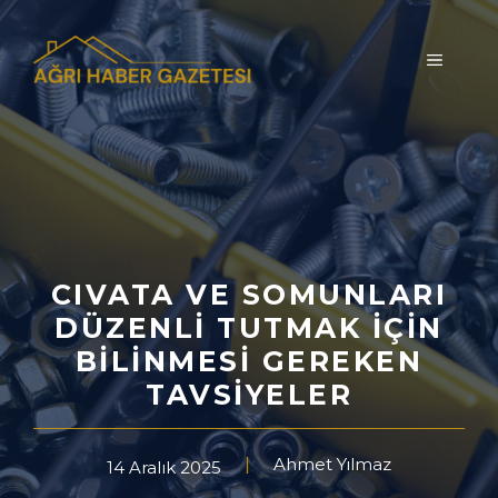
İçeriğe
atla
MENÜ
CIVATA VE SOMUNLARI
DÜZENLI TUTMAK İÇIN
BILINMESI GEREKEN
TAVSIYELER
Ahmet Yılmaz
14 Aralık 2025