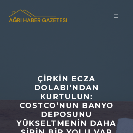
İçeriğe
atla
MENÜ
ÇIRKIN ECZA
DOLABI’NDAN
KURTULUN:
COSTCO’NUN BANYO
DEPOSUNU
YÜKSELTMENIN DAHA
ŞIRIN BIR YOLU VAR