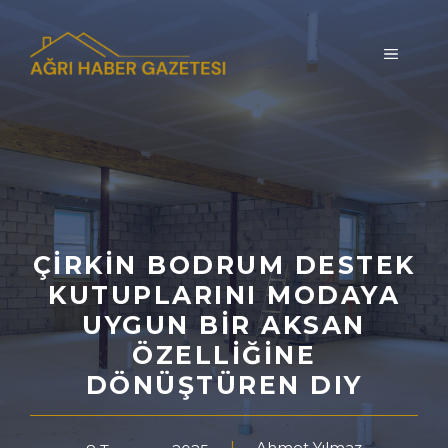
İçeriğe
atla
MENÜ
ÇIRKIN BODRUM DESTEK
KUTUPLARINI MODAYA
UYGUN BIR AKSAN
ÖZELLIĞINE
DÖNÜŞTÜREN DIY
Ahmet Yılmaz