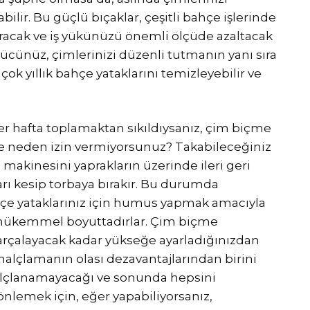
ilir. Bu güçlü bıçaklar, çeşitli bahçe işlerinde
acak ve iş yükünüzü önemli ölçüde azaltacak
ş gücünüz, çimlerinizi düzenli tutmanın yanı sıra
çok yıllık bahçe yataklarını temizleyebilir ve
r hafta toplamaktan sıkıldıysanız, çim biçme
e neden izin vermiyorsunuz? Takabileceğiniz
 makinesini yaprakların üzerinde ileri geri
ları kesip torbaya bırakır. Bu durumda
e yataklarınız için humus yapmak amacıyla
in mükemmel boyuttadırlar. Çim biçme
parçalayacak kadar yükseğe ayarladığınızdan
malçlamanın olası dezavantajlarından birini
malçlanamayacağı ve sonunda hepsini
nlemek için, eğer yapabiliyorsanız,