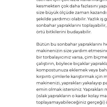
kesmekten çok daha fazlasını yapab
size büyük ölçüde zaman kazandır
şekilde yardımcı olabilir. Yazlık i
sonbahar yapraklarını toplayabilir, 
örtü bitkilerini budayabilir.
Bütün bu sonbahar yapraklarını he
makinenizin size yardım etmesin
bir torbalayıcınız varsa, çim biçme
çalıştırın, böylece bıçaklar yaprak
kompostunuza eklemek veya bahç
kırpıntı çimlerle karıştırmak iç
makinenizi, yaprakları yakalayıp 
emin olmak istersiniz. Yaprakları 
(ıslak yaprakların o kadar kolay 
toplayamayabileceğiniz gerçeği) ö