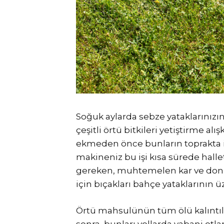
Soğuk aylarda sebze yataklarınızı
çeşitli örtü bitkileri yetiştirme alı
ekmeden önce bunların toprakta iş
makineniz bu işi kısa sürede hall
gereken, muhtemelen kar ve don 
için bıçakları bahçe yataklarının 
Örtü mahsulünün tüm ölü kalıntı
sonra, bunları yollarda yabani otla