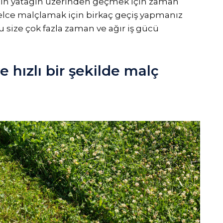
çin yatağın üzerinden geçmek için zaman
elce malçlamak için birkaç geçiş yapmanız
u size çok fazla zaman ve ağır iş gücü
e hızlı bir şekilde malç