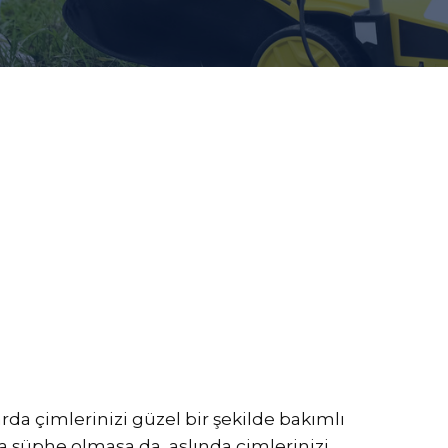
da çimlerinizi güzel bir şekilde bakımlı
na şüphe olmasa da, aslında çimlerinizi