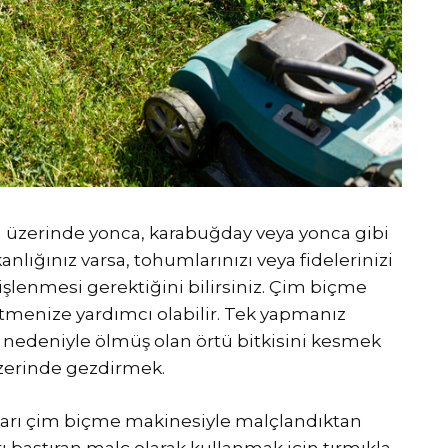
n üzerinde yonca, karabuğday veya yonca gibi
şkanlığınız varsa, tohumlarınızı veya fidelerinizi
lenmesi gerektiğini bilirsiniz. Çim biçme
etmenize yardımcı olabilir. Tek yapmanız
nedeniyle ölmüş olan örtü bitkisini kesmek
üzerinde gezdirmek.
ları çim biçme makinesiyle malçlandıktan
rı bastıran malç olarak kullanmak için tırmıkla