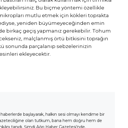
leyebilirsiniz. Bu biçme yöntemi özellikle
mikropları mutlu etmek için kökleri toprakta
lmediyse, yeniden büyümeyeceğinden emin
çinde birkaç geçiş yapmanız gerekebilir. Tohum
ekseniz, malçlanmış örtü bitkisini toprağın
nkü sonunda parçalanıp sebzelerinizin
sinleri ekleyecektir.
 haberlerde başlayarak, halkın sesi olmayı kendime bir
gazeteciliğine olan tutkum, bana hem doğru hem de
mkânı tanıdı. Şimdi Ağrı Haber Gazetesi’nde,