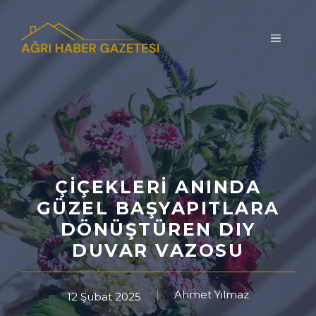
İçeriğe
atla
MENÜ
ÇIÇEKLERI ANINDA
GÜZEL BAŞYAPITLARA
DÖNÜŞTÜREN DIY
DUVAR VAZOSU
Ahmet Yılmaz
12 Şubat 2025