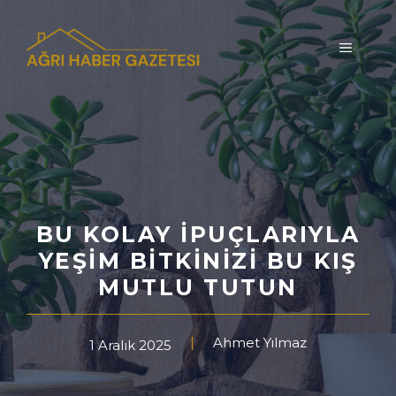
İçeriğe
atla
MENÜ
BU KOLAY İPUÇLARIYLA
YEŞIM BITKINIZI BU KIŞ
MUTLU TUTUN
Ahmet Yılmaz
1 Aralık 2025