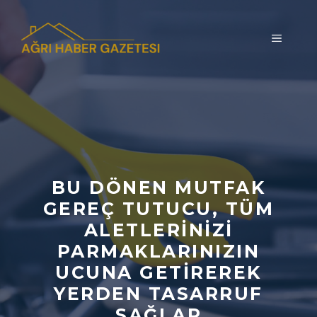
İçeriğe
atla
MENÜ
BU DÖNEN MUTFAK
GEREÇ TUTUCU, TÜM
ALETLERINIZI
PARMAKLARINIZIN
UCUNA GETIREREK
YERDEN TASARRUF
SAĞLAR