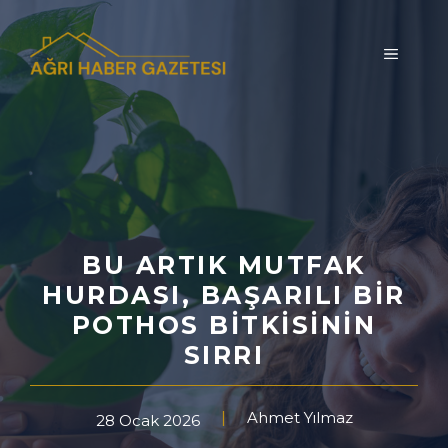
İçeriğe
atla
MENÜ
BU ARTIK MUTFAK
HURDASI, BAŞARILI BIR
POTHOS BITKISININ
SIRRI
Ahmet Yılmaz
28 Ocak 2026