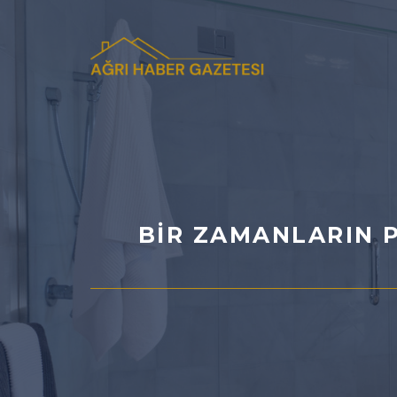
İçeriğe
atla
BIR ZAMANLARIN P