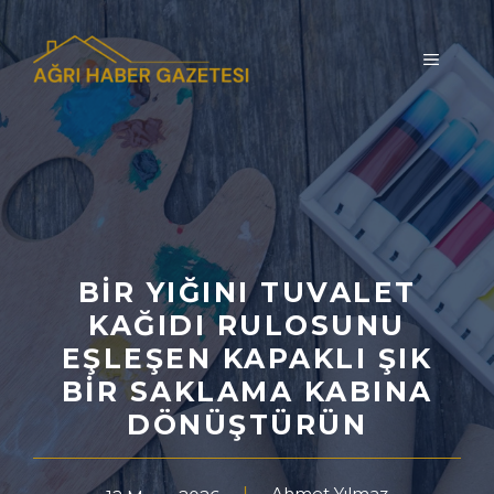
İçeriğe
atla
MENÜ
BIR YIĞINI TUVALET
KAĞIDI RULOSUNU
EŞLEŞEN KAPAKLI ŞIK
BIR SAKLAMA KABINA
DÖNÜŞTÜRÜN
Ahmet Yılmaz