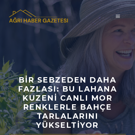
İçeriğe
atla
MENÜ
BIR SEBZEDEN DAHA
FAZLASI: BU LAHANA
KUZENI CANLI MOR
RENKLERLE BAHÇE
TARLALARINI
YÜKSELTIYOR