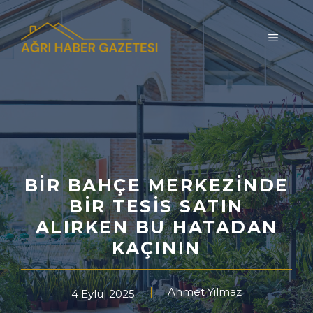
İçeriğe
atla
MENÜ
BIR BAHÇE MERKEZINDE
BIR TESIS SATIN
ALIRKEN BU HATADAN
KAÇININ
Ahmet Yılmaz
4 Eylül 2025