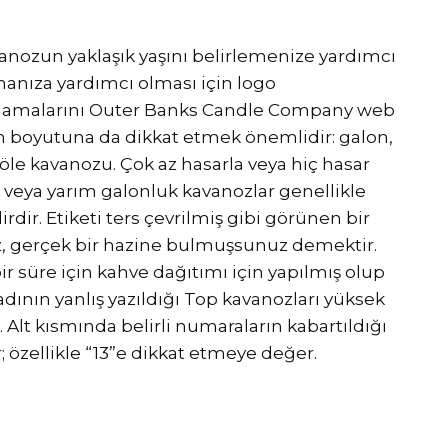
avanozun yaklaşık yaşını belirlemenize yardımcı
anıza yardımcı olması için logo
açıklamalarını Outer Banks Candle Company web
un boyutuna da dikkat etmek önemlidir: galon,
 jöle kavanozu. Çok az hasarla veya hiç hasar
eya yarım galonluk kavanozlar genellikle
ir. Etiketi ters çevrilmiş gibi görünen bir
, gerçek bir hazine bulmuşsunuz demektir.
ir süre için kahve dağıtımı için yapılmış olup
dının yanlış yazıldığı Top kavanozları yüksek
r. Alt kısmında belirli numaraların kabartıldığı
; özellikle “13”e dikkat etmeye değer.