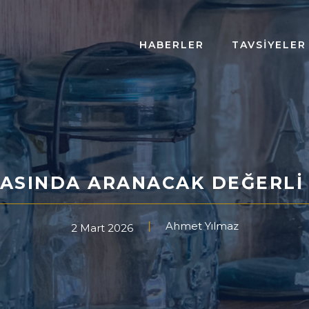
HABERLER
TAVSIYELER
ZASINDA ARANACAK DEĞERLI
Ahmet Yılmaz
2 Mart 2026