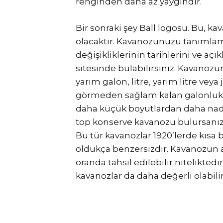
renginden daha az yaygındır.
Bir sonraki şey Ball logosu. Bu, k
olacaktır. Kavanozunuzu tanımlam
değişikliklerinin tarihlerini ve 
sitesinde bulabilirsiniz. Kavanoz
yarım galon, litre, yarım litre veya
görmeden sağlam kalan galonluk v
daha küçük boyutlardan daha nadird
top konserve kavanozu bulursanız
Bu tür kavanozlar 1920’lerde kısa b
oldukça benzersizdir. Kavanozun a
oranda tahsil edilebilir niteliktedi
kavanozlar da daha değerli olabilir