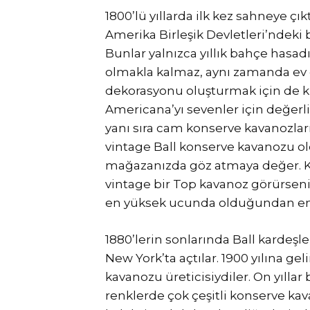
1800’lü yıllarda ilk kez sahneye çı
Amerika Birleşik Devletleri’ndek
Bunlar yalnızca yıllık bahçe hasad
olmakla kalmaz, aynı zamanda ev 
dekorasyonu oluşturmak için de ku
Americana’yı sevenler için değerli
yanı sıra cam konserve kavanozlarıy
vintage Ball konserve kavanozu old
mağazanızda göz atmaya değer. Keh
vintage bir Top kavanoz görürseni
en yüksek ucunda olduğundan emin
1880’lerin sonlarında Ball kardeşle
New York’ta açtılar. 1900 yılına 
kavanozu üreticisiydiler. On yıllar 
renklerde çok çeşitli konserve kav