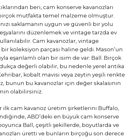
ktıklarından beri, cam konserve kavanozları
i birçok mutfakta temel malzeme olmuştur.
ınızı saklamanın uygun ve güvenli bir yolu
eşyalarını düzenlemek ve vintage tarzda ev
llanılabilir. Cam kavanozlar, vintage
 bir koleksiyon parçası haline geldi. Mason’un
la eşanlamlı olan bir isim de var: Ball. Birçok
ukça değerli olabilir, bu nedenle yerel antika
ribar, kobalt mavisi veya zeytin yeşili renkte
z, bunun bu kavanozlar için değer skalasının
 olabilirsiniz.
r ilk cam kavanoz üretim şirketlerini Buffalo,
gelindiğinde, ABD’deki en büyük cam konserve
boyunca Ball, çeşitli şekillerde, boyutlarda ve
anozları üretti ve bunların birçoğu son derece