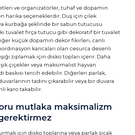
etleri ve organizatörler, tuhaf ve dopamin
 harika seçeneklerdir. Duş için çilek
veya kurbağa şeklinde bir sabun tutucusu
i tuvalet fırça tutucu gibi dekoratif bir tuvalet
ğer küçük dopamin dekor fikirleri, canlı
koordinasyon kancaları olan cesurca desenli
şığı zıplamak için disko topları içerir. Daha
aşık çiçekler veya maksimalist hayvan
ı baskısı tercih edebilir. Diğerleri parlak,
uvarlarının tadını çıkarabilir veya bir duvara
i karo takabilir.
oru mutlaka maksimalizm
k gerektirmez
mak için disko toplarına veya parlak sıcak