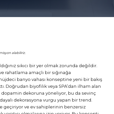
isyon alabiliriz.
ldığınız sıkıcı bir yer olmak zorunda değildir.
e rahatlama amaçlı bir sığınağa
 müjdeci banyo vahası konseptine yeni bir bakış
ktı. Doğrudan biyofilik veya SPA’dan ilham alan
işi dopamin dekoruna yöneliyor, bu da sevinç
dayalı dekorasyona vurgu yapan bir trend.
 geçiriyor ve ev sahiplerinin benzersiz
ek yaratıcı olmalarına izin veriyor. Bu konsepti