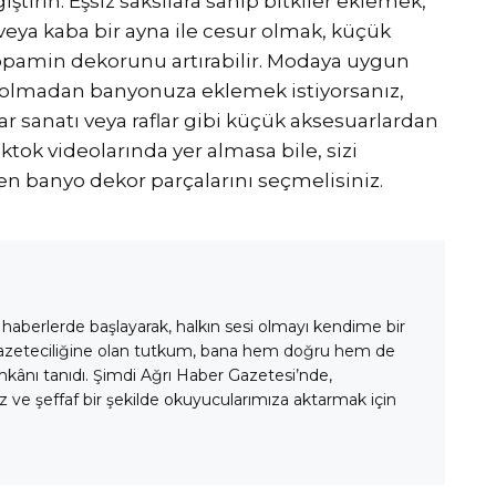
iştirin. Eşsiz saksılara sahip bitkiler eklemek,
veya kaba bir ayna ile cesur olmak, küçük
dopamin dekorunu artırabilir. Modaya uygun
olmadan banyonuza eklemek istiyorsanız,
ar sanatı veya raflar gibi küçük aksesuarlardan
ktok videolarında yer almasa bile, sizi
n banyo dekor parçalarını seçmelisiniz.
 haberlerde başlayarak, halkın sesi olmayı kendime bir
gazeteciliğine olan tutkum, bana hem doğru hem de
mkânı tanıdı. Şimdi Ağrı Haber Gazetesi’nde,
 ve şeffaf bir şekilde okuyucularımıza aktarmak için