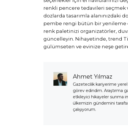
seçenekler için el havlularınızı değ
renkli pencere tedavileri seçmek 
dozlarda tasarımla alanınızdaki 
pembe rengi bütün bir yenileme 
renk paletinizi organizatörler, duv
güncelleyin. Nihayetinde, trend Ti
gülümseten ve evinize neşe getire
Ahmet Yılmaz
Gazetecilik kariyerime yerel
görev edindim. Araştırma 
etkileyici hikayeler sunma i
ülkemizin gündemini tarafsız
çalışıyorum.