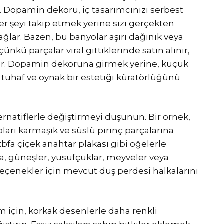
. Dopamin dekoru, iç tasarımcınızı serbest
her şeyi takip etmek yerine sizi gerçekten
ğlar. Bazen, bu banyolar aşırı dağınık veya
çünkü parçalar viral gittiklerinde satın alınır,
üşer. Dopamin dekoruna girmek yerine, küçük
tuhaf ve oynak bir estetiği küratörlüğünü
rnatiflerle değiştirmeyi düşünün. Bir örnek,
ları karmaşık ve süslü pirinç parçalarına
bfa çiçek anahtar plakası gibi öğelerle
a, güneşler, yusufçuklar, meyveler veya
i seçenekler için mevcut duş perdesi halkalarını
m için, korkak desenlerle daha renkli