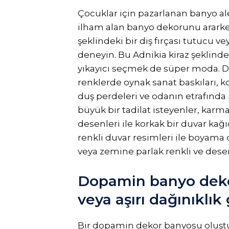
Çocuklar için pazarlanan banyo al
ilham alan banyo dekorunu ararken
şeklindeki bir diş fırçası tutucu 
deneyin. Bu Adnikia kiraz şeklindek
yıkayıcı seçmek de süper moda. Di
renklerde oynak sanat baskıları, 
duş perdeleri ve odanın etrafında ı
büyük bir tadilat isteyenler, karm
desenleri ile korkak bir duvar kağıd
renkli duvar resimleri ile boyama d
veya zemine parlak renkli ve desenl
Dopamin banyo dek
veya aşırı dağınıklı
Bir dopamin dekor banyosu oluştur