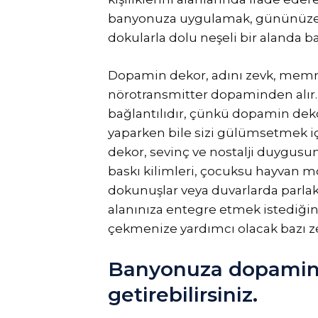
banyonuza uygulamak, gününüze ca
dokularla dolu neşeli bir alanda b
Dopamin dekor, adını zevk, memn
nörotransmitter dopaminden alır. İ
bağlantılıdır, çünkü dopamin dekor
yaparken bile sizi gülümsetmek iç
dekor, sevinç ve nostalji duygusu
baskı kilimleri, çocuksu hayvan mot
dokunuşlar veya duvarlarda parlak 
alanınıza entegre etmek istediğiniz
çekmenize yardımcı olacak bazı zen
Banyonuza dopamin 
getirebilirsiniz.