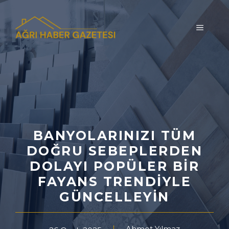
İçeriğe
atla
MENÜ
BANYOLARINIZI TÜM
DOĞRU SEBEPLERDEN
DOLAYI POPÜLER BIR
FAYANS TRENDIYLE
GÜNCELLEYIN
Ahmet Yılmaz