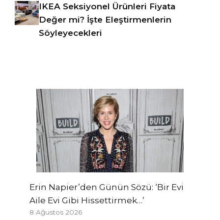
IKEA Seksiyonel Ürünleri Fiyata
Değer mi? İşte Eleştirmenlerin
Söyleyecekleri
Erin Napier’den Günün Sözü: ‘Bir Evi
Aile Evi Gibi Hissettirmek…’
8 Ağustos 2026