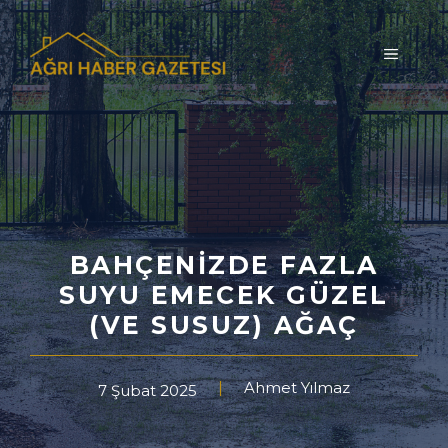
İçeriğe
atla
MENÜ
BAHÇENIZDE FAZLA
SUYU EMECEK GÜZEL
(VE SUSUZ) AĞAÇ
Ahmet Yılmaz
7 Şubat 2025