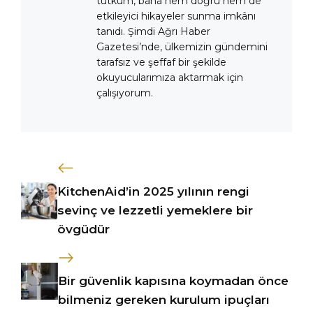
tutkum, bana hem doğru hem de
etkileyici hikayeler sunma imkânı
tanıdı. Şimdi Ağrı Haber
Gazetesi’nde, ülkemizin gündemini
tarafsız ve şeffaf bir şekilde
okuyucularımıza aktarmak için
çalışıyorum.
KitchenAid’in 2025 yılının rengi
sevinç ve lezzetli yemeklere bir
övgüdür
Bir güvenlik kapısına koymadan önce
bilmeniz gereken kurulum ipuçları