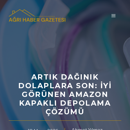
İçeriğe
atla
MENÜ
ARTIK DAĞINIK
DOLAPLARA SON: İYI
GÖRÜNEN AMAZON
KAPAKLI DEPOLAMA
ÇÖZÜMÜ
Ahmet Yılmaz