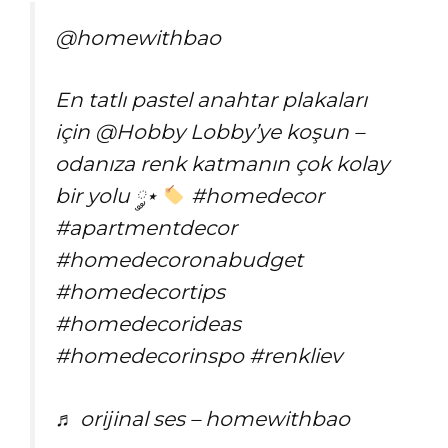
@homewithbao
En tatlı pastel anahtar plakaları
için @Hobby Lobby’ye koşun –
odanıza renk katmanın çok kolay
bir yolu ༘⋆
#homedecor
#apartmentdecor
#homedecoronabudget
#homedecortips
#homedecorideas
#homedecorinspo #renkliev
♬ orijinal ses – homewithbao