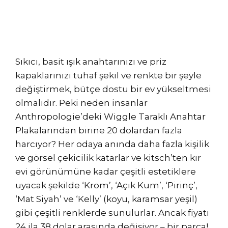
Sıkıcı, basit ışık anahtarınızı ve priz
kapaklarınızı tuhaf şekil ve renkte bir şeyle
değiştirmek, bütçe dostu bir ev yükseltmesi
olmalıdır. Peki neden insanlar
Anthropologie’deki Wiggle Taraklı Anahtar
Plakalarından birine 20 dolardan fazla
harcıyor? Her odaya anında daha fazla kişilik
ve görsel çekicilik katarlar ve kitsch’ten kır
evi görünümüne kadar çeşitli estetiklere
uyacak şekilde ‘Krom’, ‘Açık Kum’, ‘Pirinç’,
‘Mat Siyah’ ve ‘Kelly’ (koyu, karamsar yeşil)
gibi çeşitli renklerde sunulurlar. Ancak fiyatı
24 ila 38 dolar arasında değişiyor – bir parça!