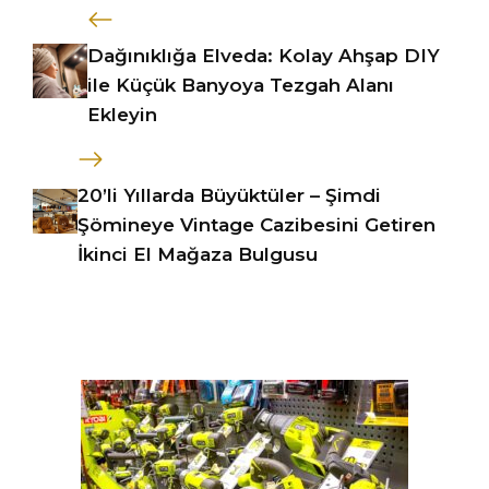
Dağınıklığa Elveda: Kolay Ahşap DIY
ile Küçük Banyoya Tezgah Alanı
Ekleyin
20’li Yıllarda Büyüktüler – Şimdi
Şömineye Vintage Cazibesini Getiren
İkinci El Mağaza Bulgusu