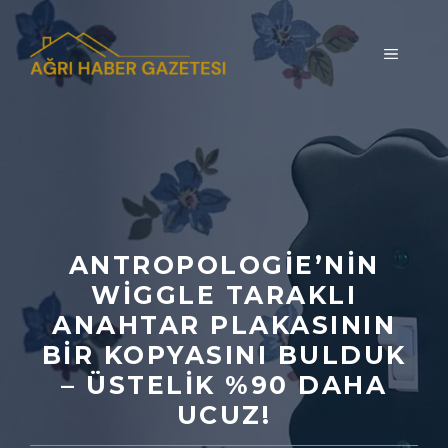
İçeriğe
atla
MENÜ
ANTROPOLOGIE’NIN
WIGGLE TARAKLI
ANAHTAR PLAKASININ
BIR KOPYASINI BULDUK
– ÜSTELIK %90 DAHA
UCUZ!