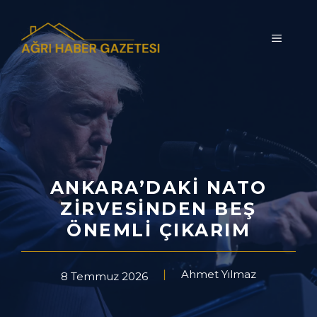
İçeriğe
atla
MENÜ
ANKARA’DAKI NATO
ZIRVESINDEN BEŞ
ÖNEMLI ÇIKARIM
Ahmet Yılmaz
8 Temmuz 2026