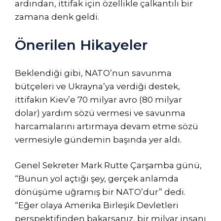
ardından, ittifak için özellikle çalkantılı bir
zamana denk geldi.
Önerilen Hikayeler
4
listenin
Beklendiği gibi, NATO’nun savunma
öğenin
sonu
bütçeleri ve Ukrayna’ya verdiği destek,
listesi
ittifakın Kiev’e 70 milyar avro (80 milyar
dolar) yardım sözü vermesi ve savunma
harcamalarını artırmaya devam etme sözü
vermesiyle gündemin başında yer aldı.
Genel Sekreter Mark Rutte Çarşamba günü,
“Bunun yol açtığı şey, gerçek anlamda
dönüşüme uğramış bir NATO’dur” dedi.
“Eğer olaya Amerika Birleşik Devletleri
perspektifinden bakarsanız, bir milyar insanı