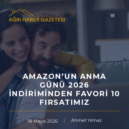
İçeriğe
atla
MENÜ
AMAZON’UN ANMA
GÜNÜ 2026
İNDIRIMINDEN FAVORI 10
FIRSATIMIZ
Ahmet Yılmaz
18 Mayıs 2026