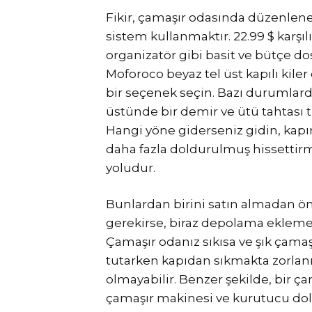
Fikir, çamaşır odasında düzenlene
sistem kullanmaktır. 22.99 $ karşıl
organizatör gibi basit ve bütçe dos
Moforoco beyaz tel üst kapılı kile
bir seçenek seçin. Bazı durumlarda
üstünde bir demir ve ütü tahtası tu
Hangi yöne giderseniz gidin, kap
daha fazla doldurulmuş hissettir
yoludur.
Bunlardan birini satın almadan ön
gerekirse, biraz depolama eklemek
Çamaşır odanız sıkısa ve şık çamaşı
tutarken kapıdan sıkmakta zorlanıy
olmayabilir. Benzer şekilde, bir ç
çamaşır makinesi ve kurutucu dol