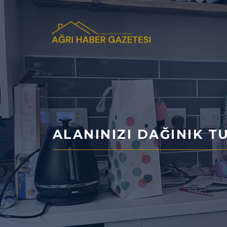
İçeriğe
atla
ALANINIZI DAĞINIK 