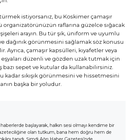
çin.
ürmek istiyorsanız, bu Koskimer çamaşır
üstü organizatörünüzün raflarına güzelce sığacak
şişeleri arayın. Bu tür şık, üniform ve uyumlu
k ve dağınık görünmesini sağlamak söz konusu
r. Ayrıca, çamaşır kapsülleri, kıyafetler veya
 eşyaları düzenli ve gözden uzak tutmak için
 bazı sepet ve kutular da kullanabilirsiniz.
 kadar sıkışık görünmesini ve hissetmesini
anın başka bir yoludur.
 haberlerde başlayarak, halkın sesi olmayı kendime bir
gazeteciliğine olan tutkum, bana hem doğru hem de
mkânı tanıdı. Şimdi Ağrı Haber Gazetesi’nde,