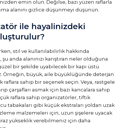
nizden emin olun. Değilse, bazı yüzen raflarla
ama alanını gizlice düşünmeyi düşünün.
atör ile hayalinizdeki
oluşturulur?
ken, stil ve kullanılabilirlik hakkında
şu anda alanınızı karıştıran neler olduğuna
güzel bir şekilde uyabilecek bir kapı üstü
z. Örneğin, büyük, aile büyüklüğünde deterjan
k raflara sahip bir seçenek seçin. Veya, rastgele
rip çarşafları asmak için bazı kancalara sahip
ük raflara sahip organizatörler, tiftik
utucu tabakaları gibi küçük ekstraları yoldan uzak
izleme malzemeleri için, uzun şişelere uyacak
biraz yükseklik verebilmeniz için daha