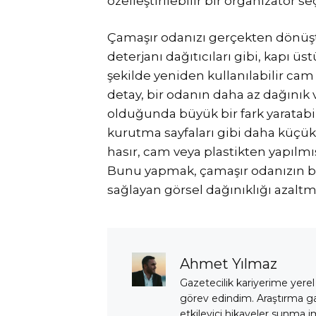
özelleştirilebilir bir organizatör se
Çamaşır odanızı gerçekten dönüşt
deterjanı dağıtıcıları gibi, kapı 
şekilde yeniden kullanılabilir cam 
detay, bir odanın daha az dağını
olduğunda büyük bir fark yaratabili
kurutma sayfaları gibi daha küçük
hasır, cam veya plastikten yapılmış
Bunu yapmak, çamaşır odanızın bu
sağlayan görsel dağınıklığı azaltm
Ahmet Yılmaz
Gazetecilik kariyerime yerel
görev edindim. Araştırma 
etkileyici hikayeler sunma i