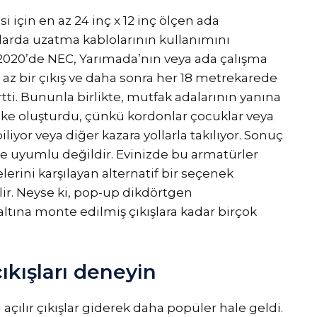
si için en az 24 inç x 12 inç ölçen ada
larda uzatma kablolarının kullanımını
 2020’de NEC, Yarımada’nın veya ada çalışma
 az bir çıkış ve daha sonra her 18 metrekarede
irtti. Bununla birlikte, mutfak adalarının yanına
like oluşturdu, çünkü kordonlar çocuklar veya
iliyor veya diğer kazara yollarla takılıyor. Sonuç
 ile uyumlu değildir. Evinizde bu armatürler
lerini karşılayan alternatif bir seçenek
r. Neyse ki, pop-up dikdörtgen
ltına monte edilmiş çıkışlara kadar birçok
kışları deneyin
açılır çıkışlar giderek daha popüler hale geldi.