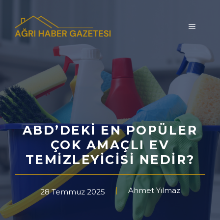
İçeriğe
atla
MENÜ
ABD’DEKI EN POPÜLER
ÇOK AMAÇLI EV
TEMIZLEYICISI NEDIR?
Ahmet Yılmaz
28 Temmuz 2025