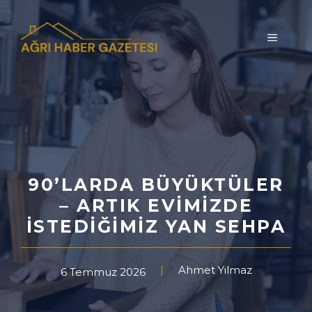
İçeriğe
atla
MENÜ
90’LARDA BÜYÜKTÜLER
– ARTIK EVIMIZDE
İSTEDIĞIMIZ YAN SEHPA
Ahmet Yılmaz
6 Temmuz 2026