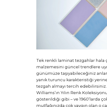
Tek renkli laminat tezgahlar hala ç
malzemesini güncel trendlere uyg
günümüze taşıyabileceğiniz anlam
yanık turuncu karakteristiği yerine
tezgah almayı tercih edebilirsiniz
Williams’ın Yılın Renk Koleksiyo
gösterildiği gibi – ve 1960’larda
mutfağınızda çok yaygın olan o çar