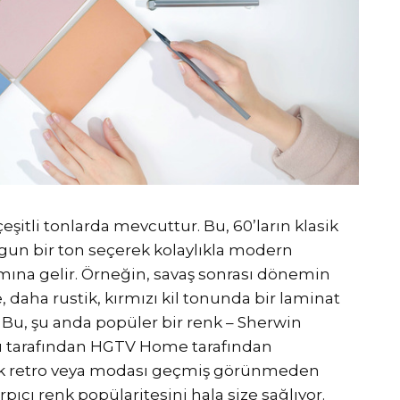
eşitli tonlarda mevcuttur. Bu, 60’ların klasik
un bir ton seçerek kolaylıkla modern
ına gelir. Örneğin, savaş sonrası dönemin
, daha rustik, kırmızı kil tonunda bir laminat
. Bu, şu anda popüler bir renk – Sherwin
nu tarafından HGTV Home tarafından
 çok retro veya modası geçmiş görünmeden
pıcı renk popülaritesini hala size sağlıyor.