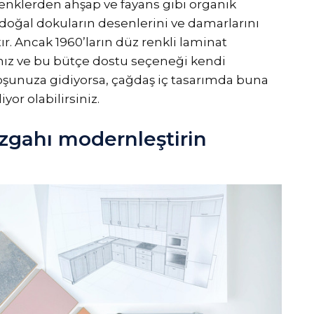
enklerden ahşap ve fayans gibi organik
oğal dokuların desenlerini ve damarlarını
ır. Ancak 1960’ların düz renkli laminat
nız ve bu bütçe dostu seçeneği kendi
şunuza gidiyorsa, çağdaş iç tasarımda buna
or olabilirsiniz.
zgahı modernleştirin