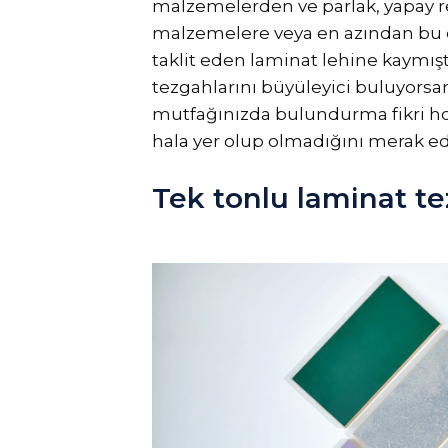
malzemelerden ve parlak, yapay r
malzemelere veya en azından bu d
taklit eden laminat lehine kaymışt
tezgahlarını büyüleyici buluyorsa
mutfağınızda bulundurma fikri ho
hala yer olup olmadığını merak ediy
Tek tonlu laminat te