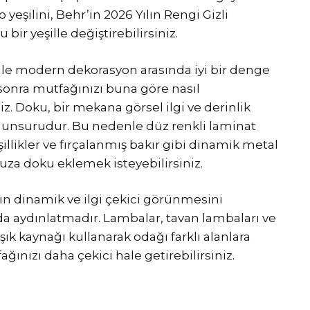
yeşilini, Behr’in 2026 Yılın Rengi Gizli
ir yeşille değiştirebilirsiniz.
 ile modern dekorasyon arasında iyi bir denge
 sonra mutfağınızı buna göre nasıl
z. Doku, bir mekana görsel ilgi ve derinlik
ir unsurudur. Bu nedenle düz renkli laminat
şillikler ve fırçalanmış bakır gibi dinamik metal
za doku eklemek isteyebilirsiniz.
ın dinamik ve ilgi çekici görünmesini
da aydınlatmadır. Lambalar, tavan lambaları ve
 ışık kaynağı kullanarak odağı farklı alanlara
fağınızı daha çekici hale getirebilirsiniz.