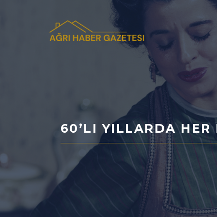
İçeriğe
atla
60’LI YILLARDA HE