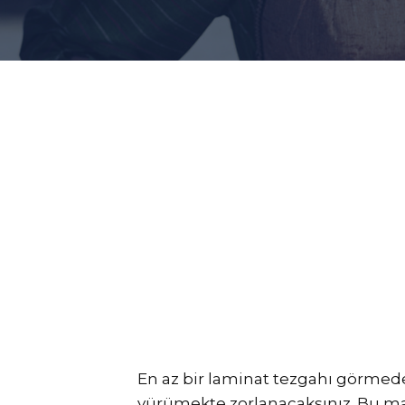
En az bir laminat tezgahı görmeden
yürümekte zorlanacaksınız. Bu m