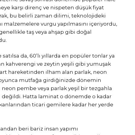
eye karşı direnç ve nispeten düşük fiyat
arak, bu belirli zaman dilimi, teknolojideki
mı malzemelere vurgu yapılmasını içeriyordu,
enellikle taş veya ahşap gibi doğal
du.
satılsa da, 60’lı yıllarda en popüler tonlar ya
n kahverengi ve zeytin yeşili gibi yumuşak
art hareketinden ilham alan parlak, neon
l boyunca mutfağa girdiğinizde dönemin
 neon pembe veya parlak yeşil bir tezgahla
m değildi. Hatta laminat o dönemde o kadar
kanlarından ticari gemilere kadar her yerde
andan beri bariz insan yapımı