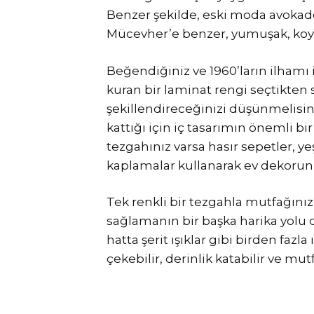
Benzer şekilde, eski moda avokado 
Mücevher’e benzer, yumuşak, koyu b
Beğendiğiniz ve 1960’ların ilhamı
kuran bir laminat rengi seçtikten
şekillendireceğinizi düşünmelisini
kattığı için iç tasarımın önemli b
tezgahınız varsa hasır sepetler, ye
kaplamalar kullanarak ev dekorunu
Tek renkli bir tezgahla mutfağınız
sağlamanın bir başka harika yolu 
hatta şerit ışıklar gibi birden fazla
çekebilir, derinlik katabilir ve mut