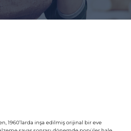
, 1960’larda inşa edilmiş orijinal bir eve
alzeme savaş sonrası dönemde popüler hale