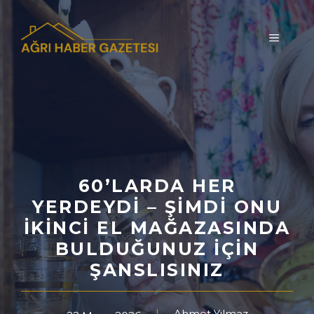
İçeriğe
atla
MENÜ
60’LARDA HER
YERDEYDI – ŞIMDI ONU
İKINCI EL MAĞAZASINDA
BULDUĞUNUZ İÇIN
ŞANSLISINIZ
Ahmet Yılmaz