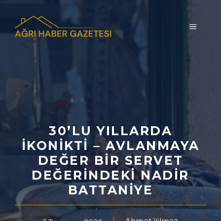
İçeriğe
atla
MENÜ
30’LU YILLARDA
İKONIKTI – AVLANMAYA
DEĞER BIR SERVET
DEĞERINDEKI NADIR
BATTANIYE
Ahmet Yılmaz