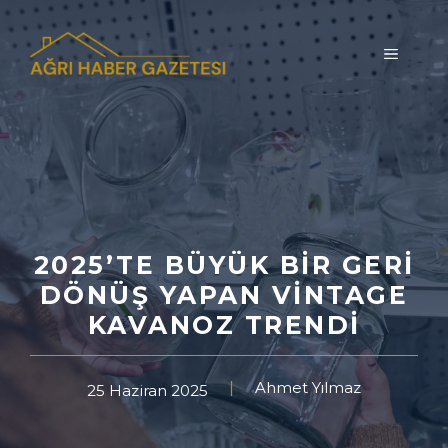
İçeriğe
atla
MENÜ
2025’TE BÜYÜK BIR GERI
DÖNÜŞ YAPAN VINTAGE
KAVANOZ TRENDI
Ahmet Yılmaz
25 Haziran 2025