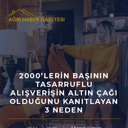
İçeriğe
atla
MENÜ
2000’LERIN BAŞININ
TASARRUFLU
ALIŞVERIŞIN ALTIN ÇAĞI
OLDUĞUNU KANITLAYAN
3 NEDEN
Ahmet Yılmaz